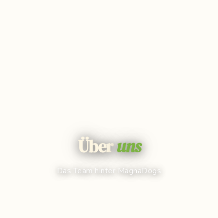
Über
uns
Das Team hinter MagnaDogs